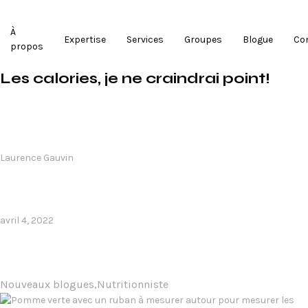
À
Expertise
Services
Groupes
Blogue
Co
propos
Les calories, je ne craindrai point!
Laurence Gauvin
avril 4, 2022
Nouveaux blogues
,
Nutritionniste