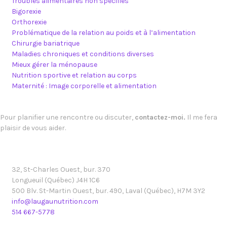
Troubles alimentaires non spécifiés
Bigorexie
Orthorexie
Problématique de la relation au poids et à l’alimentation
Chirurgie bariatrique
Maladies chroniques et conditions diverses
Mieux gérer la ménopause
Nutrition sportive et relation au corps
Maternité : Image corporelle et alimentation
Pour planifier une rencontre ou discuter,
contactez-moi.
Il me fera
plaisir de vous aider.
32, St-Charles Ouest, bur. 370
Longueuil (Québec) J4H 1C6
500 Blv. St-Martin Ouest, bur. 490, Laval (Québec), H7M 3Y2
info@laugaunutrition.com
514 667-5778