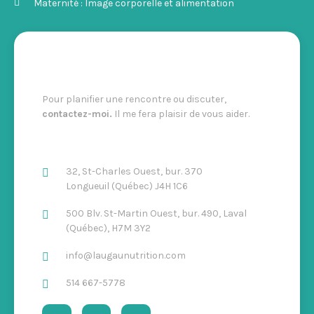
Maternité : Image corporelle et alimentation
Pour planifier une rencontre ou discuter,
contactez-moi.
Il me fera plaisir de vous aider.
32, St-Charles Ouest, bur. 370
Longueuil (Québec) J4H 1C6
500 Blv. St-Martin Ouest, bur. 490, Laval
(Québec), H7M 3Y2
info@laugaunutrition.com
514 667-5778